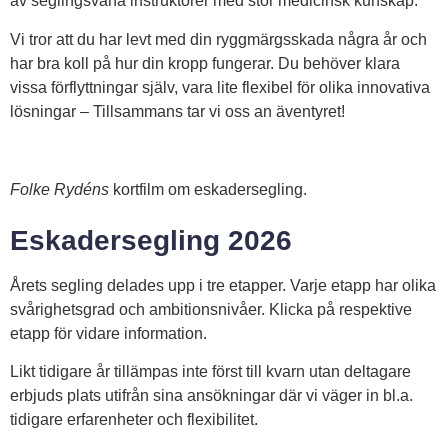
av seglingsvana instruktörer med stor medicinsk kunskap.
Vi tror att du har levt med din ryggmärgsskada några år och
har bra koll på hur din kropp fungerar. Du behöver klara
vissa förflyttningar själv, vara lite flexibel för olika innovativa
lösningar – Tillsammans tar vi oss an äventyret!
Folke Rydéns
kortfilm om eskadersegling.
Eskadersegling 2026
Årets segling delades upp i tre etapper. Varje etapp har olika
svårighetsgrad och ambitionsnivåer. Klicka på respektive
etapp för vidare information.
Likt tidigare år tillämpas inte först till kvarn utan deltagare
erbjuds plats utifrån sina ansökningar där vi väger in bl.a.
tidigare erfarenheter och flexibilitet.